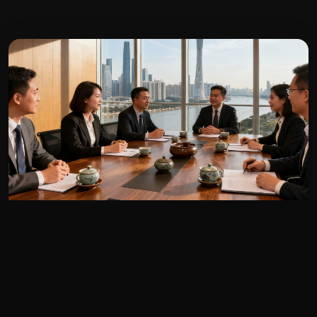
公海贵宾会广州总部 · 珠江新城富力盈凯广场
关于公海贵宾会