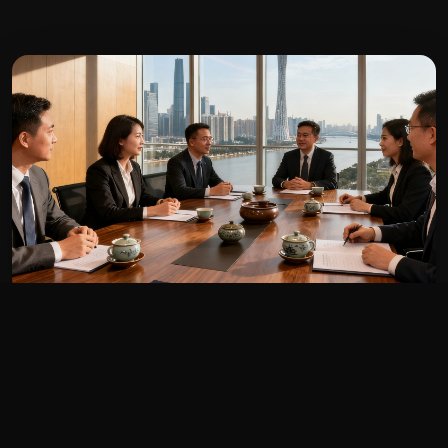
公海贵宾会广州总部 · 珠江新城富力盈凯广场
关于公海贵宾会